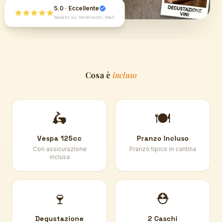
5.0 · Eccellente
basato su recensioni reali
Cosa è
incluso
🛵
🍽️
Vespa 125cc
Pranzo Incluso
Con assicurazione
Pranzo tipico in cantina
inclusa
🍷
⛑️
Degustazione
2 Caschi