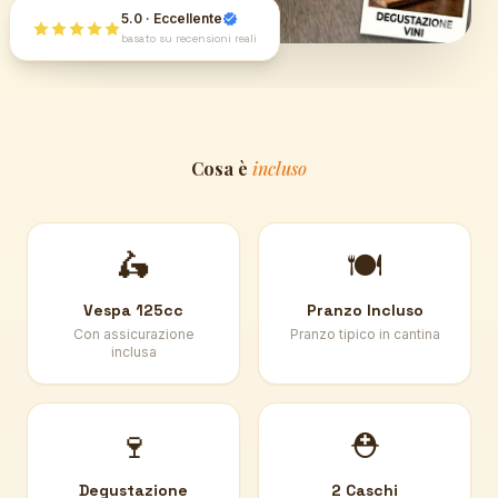
5.0 · Eccellente
basato su recensioni reali
Cosa è
incluso
🛵
🍽️
Vespa 125cc
Pranzo Incluso
Con assicurazione
Pranzo tipico in cantina
inclusa
🍷
⛑️
Degustazione
2 Caschi