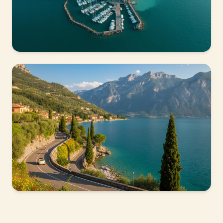
15 MIN DA PESCHIERA
Sirmione
La penisola più suggestiva del lago, con terme,
castello e grotte di Catullo.
45 MIN DA LAZISE
Malcesine