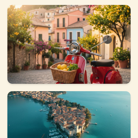
SEDE VISPETTA
Lazise
Borgo medievale affacciato sul lago, con il castello
scaligero e il porto turistico.
SEDE VISPETTA
Peschiera del Garda
Città fortezza patrimonio UNESCO, vivace e piena di
vita tutto l'anno.