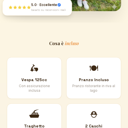
5.0 · Eccellente
basato su recensioni reali
Cosa è
incluso
🛵
🍽️
Vespa 125cc
Pranzo Incluso
Con assicurazione
Pranzo ristorante in riva al
inclusa
lago
⛴️
⛑️
Traghetto
2 Caschi