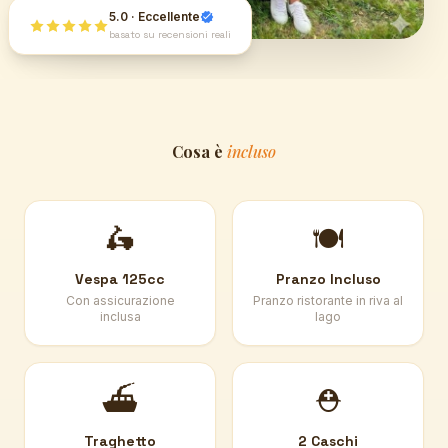
5.0 · Eccellente
basato su recensioni reali
Cosa è
incluso
🛵
🍽️
Vespa 125cc
Pranzo Incluso
Con assicurazione
Pranzo ristorante in riva al
inclusa
lago
⛴️
⛑️
Traghetto
2 Caschi