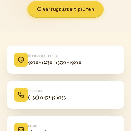
Verfügbarkeit prüfen
ÖFFNUNGSZEITEN
9:00–12:30 | 15:30–19:00
TELEFON
(+39) 0452456033
EMAIL