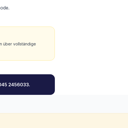
hode.
n über vollständige
 045 2456033.