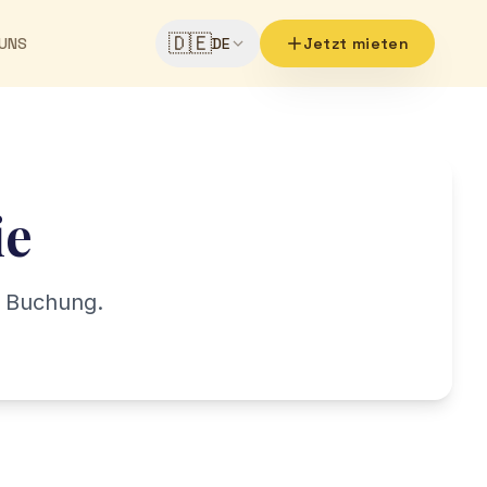
🇩🇪
 UNS
DE
Jetzt mieten
ie
r Buchung.