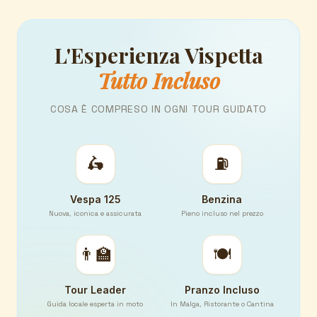
L'Esperienza Vispetta
Tutto Incluso
COSA È COMPRESO IN OGNI TOUR GUIDATO
🛵
⛽
Vespa 125
Benzina
Nuova, iconica e assicurata
Pieno incluso nel prezzo
👨‍🏫
🍽️
Tour Leader
Pranzo Incluso
Guida locale esperta in moto
In Malga, Ristorante o Cantina