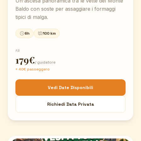
Un'ascesa panoramica tra le vette del Monte
Baldo con soste per assaggiare i formaggi
tipici di malga.
6h
100 km
AB
179€
/ guidatore
+ 40€ passeggero
Vedi Date Disponibili
Richiedi Data Privata