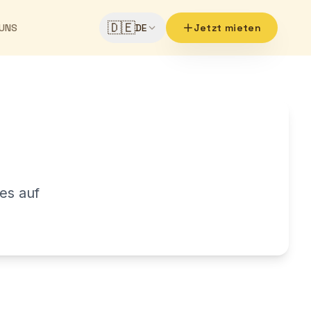
🇩🇪
 UNS
DE
Jetzt mieten
es auf