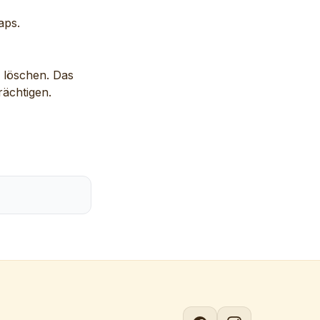
aps.
r löschen. Das
rächtigen.