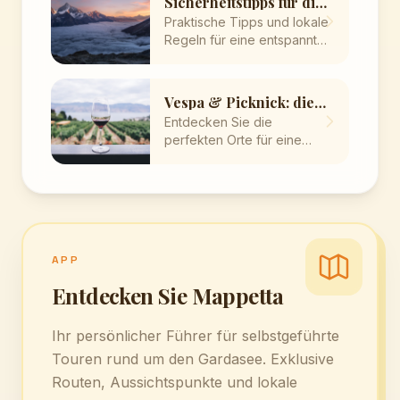
Sicherheitstipps für die
Vespa-Fahrt
Praktische Tipps und lokale
Regeln für eine entspannte
Fahrt durch die Dörfer am
Gardasee.
Vespa & Picknick: die
besten Geheimtipps
Entdecken Sie die
perfekten Orte für eine
unvergessliche Pause mit
atemberaubendem
Seeblick.
APP
Entdecken Sie Mappetta
Ihr persönlicher Führer für selbstgeführte
Touren rund um den Gardasee. Exklusive
Routen, Aussichtspunkte und lokale