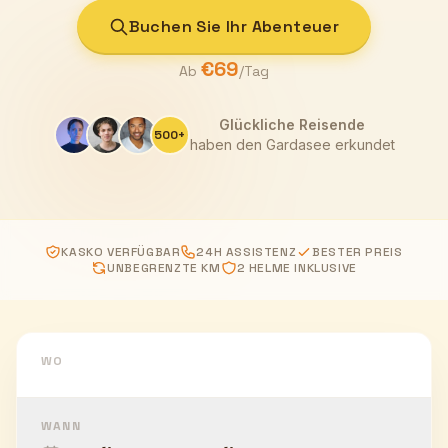
Buchen Sie Ihr Abenteuer
€69
Ab
/Tag
Glückliche Reisende
500+
haben den Gardasee erkundet
KASKO VERFÜGBAR
24H ASSISTENZ
BESTER PREIS
UNBEGRENZTE KM
2 HELME INKLUSIVE
WO
WANN