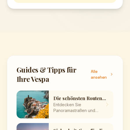
Guides & Tipps für
Alle
Ihre Vespa
ansehen
Die schönsten Routen
am Gardasee mit der
Entdecken Sie
Vespa
Panoramastraßen und
malerische Dörfer auf zwei
Rädern.