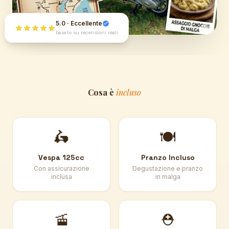
5.0 · Eccellente
basato su recensioni reali
Cosa è
incluso
🛵
🍽️
Vespa 125cc
Pranzo Incluso
Con assicurazione
Degustazione e pranzo
inclusa
in malga
🚡
⛑️