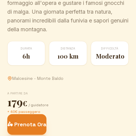
formaggio all'opera e gustare i famosi gnocchi
di malga. Una giornata perfetta tra natura,
panorami incredibili dalla funivia e sapori genuini
della montagna.
DURATA
DISTANZA
DIFFICOLTÀ
6h
100 km
Moderato
Malcesine - Monte Baldo
A PARTIRE DA
179
€
/ guidatore
+ 40€ passeggero
🛵 Prenota Ora